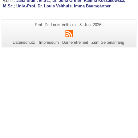
v.l.n.r.:
Jana Blum, M.Sc.
;​
Dr. Julia Ortner
;
Kamila Kossakowska,
M.Sc.
;
Univ.-Prof. Dr. Louis Velthuis
;
Imma Baumgärtner
Zusätzliche
Seiten-
Letzte
Prof. Dr. Louis Velthuis
8. Juni 2026
Name:
Aktualisierung:
Informationen
RSS
zu
Datenschutz
Impressum
Barrierefreiheit
Zum Seitenanfang
dieser
Seite