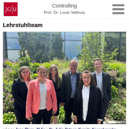
Zum
Johannes
Controlling
Inhalt
Gutenberg-
Prof. Dr. Louis Velthuis
springen
Universität
Mainz
Lehrstuhlteam