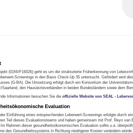
t
ekt (01NVF16026) geht es um die strukturierte Früherkennung von Leberzirr
eberwert-Screenings in den Basis Check-Up 35 untersucht. Gefördert wird d
ses (G-BA). Die Umsetzung erfolgt durch ein Konsortium der Universitätsm
z/Saarland, den Hausärzteverbänden in beiden Bundesländern sowie dem Beru
ende Informationen besuchen Sie die
offizielle Website von SEAL - Lebervo
heitsökonomische Evaluation
 der Einführung eines entsprechenden Leberwert-Screenings erfolgte durch ei
aren Teil dieses Evaluationsteams und haben gemeinsam mit Prof. Reyn van
m Rahmen dieser gesundheitsökonomischen Evaluation sollte u.a. überprüft 
e des Gesundheitssystems in Richtung niedrigerer Kosten verändern würde.