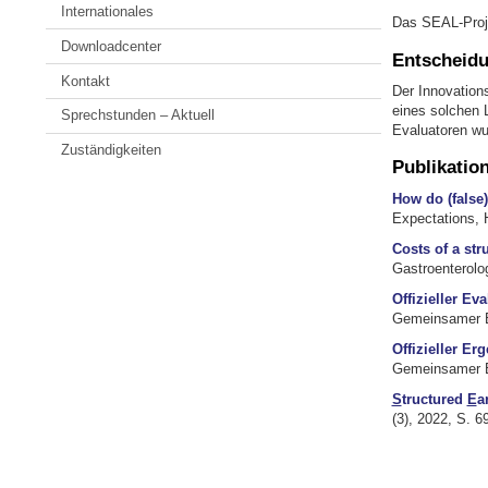
Internationales
Das SEAL-Proje
Downloadcenter
Entscheidu
Kontakt
Der Innovation
eines solchen 
Sprechstunden – Aktuell
Evaluatoren wu
Zuständigkeiten
Publikatio
How do (false)
Expectations, H
Costs of a str
Gastroenterolo
Offizieller Ev
Gemeinsamer 
Offizieller Er
Gemeinsamer 
S
tructured
E
a
(3), 2022, S. 