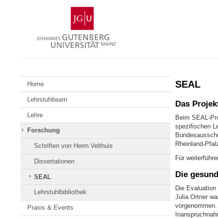
Zum
Johannes
Inhalt
Gutenberg-
springen
Universität
Mainz
SEAL
Home
Lehrstuhlteam
Das Projek
Lehre
Beim SEAL-Proj
spezifischen L
Forschung
Bundesausschus
Rheinland-Pfal
Schriften von Herrn Velthuis
Für weiterführ
Dissertationen
Die gesund
SEAL
Die Evaluation
Lehrstuhlbibliothek
Julia Ortner w
vorgenommen. I
Praxis & Events
Inanspruchnahm