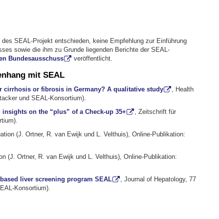
s des SEAL-Projekt entschieden, keine Empfehlung zur Einführung
usses
sowie die ihm zu Grunde liegenden Berichte der SEAL-
men Bundesausschuss
veröffentlicht.
menhang mit SEAL
 cirrhosis or fibrosis in Germany? A qualitative study
, Health
attacker und SEAL-Konsortium).
: insights on the “plus” of a Check-up 35+
, Zeitschrift für
tium).
uation
(J. Ortner,
R. van Ewijk und
L. Velthuis), Online-Publikation:
ion
(J. Ortner, R. van Ewijk und L. Velthuis), Online-Publikation:
on-based liver screening program SEAL
, Journal of Hepatology, 77
SEAL-Konsortium).