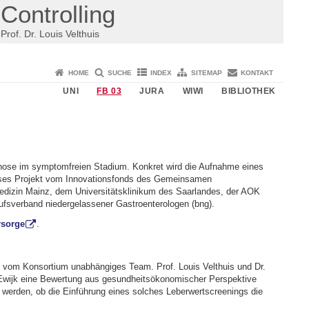
Controlling
Prof. Dr. Louis Velthuis
HOME
SUCHE
INDEX
SITEMAP
KONTAKT
UNI
FB 03
JURA
WIWI
BIBLIOTHEK
hose im symptomfreien Stadium. Konkret wird die Aufnahme eines
ieses Projekt vom Innovationsfonds des Gemeinsamen
edizin Mainz, dem Universitätsklinikum des Saarlandes, der AOK
fsverband niedergelassener Gastroenterologen (bng).
rsorge
.
n vom Konsortium unabhängiges Team. Prof. Louis Velthuis und Dr.
 Ewijk eine Bewertung aus gesundheitsökonomischer Perspektive
werden, ob die Einführung eines solches Leberwertscreenings die