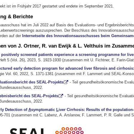
kt ist im Frühjahr 2017 gestartet und endete im September 2021.
ng & Berichte
sausschuss hat im Juli 2022 auf Basis des Evaluations- und Ergebnisbericht
Leberwertscreenings auszusprechen. Der
Beschluss
des Innovationsaussch
rden auf der
Internetseite des Innovationsausschusses beim Gemeinsa
nen von J. Ortner, R. van Ewijk & L. Velthuis im Zusam
 positively screened patients experience a screening programme for liver
eft 5 (Vol. 26), 2023, S. 1923-1930 (
zusammen mit
U. Fichtner, E. Farin-Gl
uctured early detection program for advanced liver fibrosis and cirrhosis
gie Vol. 60, 2022, S. 1371-1381 (zusammen mit
F. Lammert und SEAL-Konsor
aluationsbericht des SEAL-Projekts
- Teil gesundheitsökonomische Eval
Bundesausschuss, 2022.
gebnisbericht des SEAL-Projekts
- Teil gesundheitsökonomische Evaluat
Bundesausschuss, 2022.
rly Detection of
A
symptomatic
L
iver Cirrhosis: Results of the populati
695-701 (zusammen mit
C. Labenz, A. Arslanow, F. Lammert, P. R. Galle und 