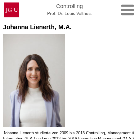
Zum
Johannes
Controlling
Inhalt
Gutenberg-
Prof. Dr. Louis Velthuis
springen
Universität
Mainz
Johanna Lienerth, M.A.
Johanna Lienerth studierte von 2009 bis 2013 Controlling, Management &
Information (B.A.) und von 2013 bis 2016 Innovation Management (M.A.)